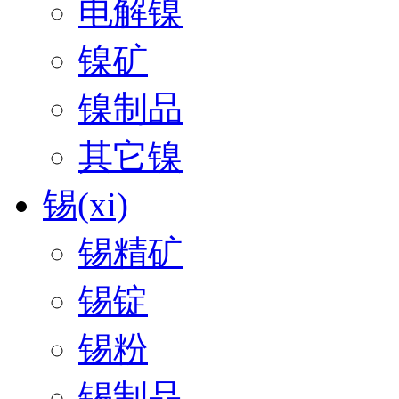
电解镍
镍矿
镍制品
其它镍
锡(xi)
锡精矿
锡锭
锡粉
锡制品