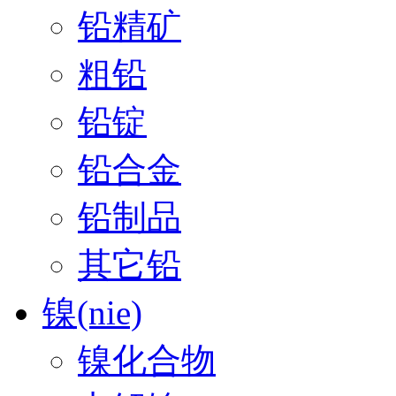
铅精矿
粗铅
铅锭
铅合金
铅制品
其它铅
镍(nie)
镍化合物