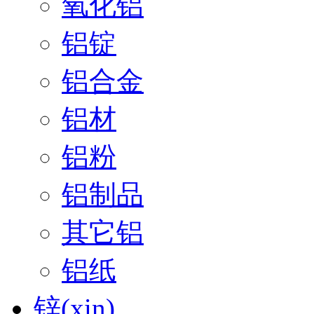
氧化铝
铝锭
铝合金
铝材
铝粉
铝制品
其它铝
铝纸
锌(xin)