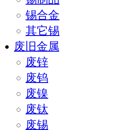
锡合金
其它锡
废旧金属
废锌
废钨
废镍
废钛
废锡